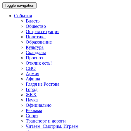
Toggle navigation
События
Власть
Общество
Острая ситуация
Политика
Образование
Культура
Скандалы
Прогноз
Отклик есть!
СВО
Армия
Афиша
Глядя из Ростова
Город
ЖКХ
Наука
Официально
Реклама
Спорт
Транспорт и дороги
Читаем. Смотрим. Играем