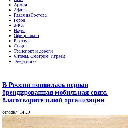
Армия
Афиша
Глядя из Ростова
Город
ЖКХ
Наука
Официально
Реклама
Спорт
Транспорт и дороги
Читаем. Смотрим. Играем
Энергетика
Общество
В России появилась первая
брендированная мобильная связь
благотворительной организации
сегодня, 14:20