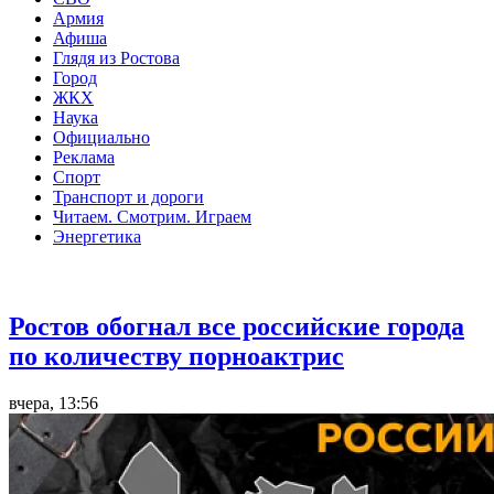
Армия
Афиша
Глядя из Ростова
Город
ЖКХ
Наука
Официально
Реклама
Спорт
Транспорт и дороги
Читаем. Смотрим. Играем
Энергетика
Общество
Ростов обогнал все российские города
по количеству порноактрис
вчера, 13:56