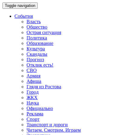
Toggle navigation
События
Власть
Общество
Острая ситуация
Политика
Образование
Культура
Скандалы
Прогноз
Отклик есть!
СВО
Армия
Афиша
Глядя из Ростова
Город
ЖКХ
Наука
Официально
Реклама
Спорт
Транспорт и дороги
Читаем. Смотрим. Играем