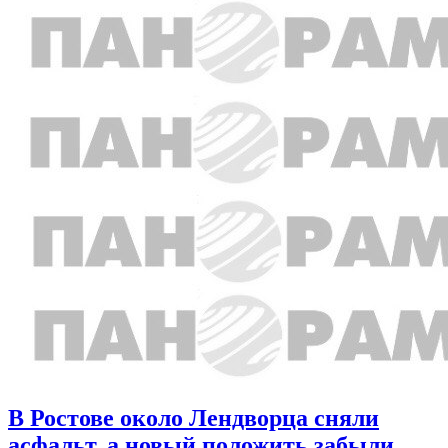
В Ростове около Лендворца сняли
асфальт, а новый положить забыли