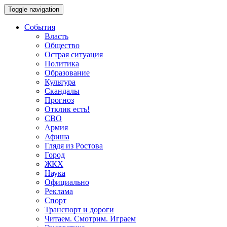
Toggle navigation
События
Власть
Общество
Острая ситуация
Политика
Образование
Культура
Скандалы
Прогноз
Отклик есть!
СВО
Армия
Афиша
Глядя из Ростова
Город
ЖКХ
Наука
Официально
Реклама
Спорт
Транспорт и дороги
Читаем. Смотрим. Играем