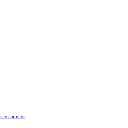
 время шторма