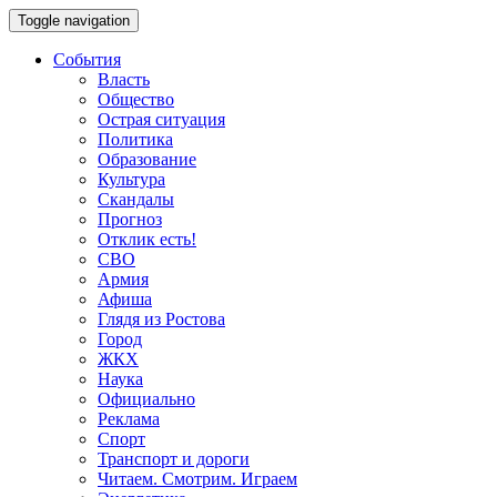
Toggle navigation
События
Власть
Общество
Острая ситуация
Политика
Образование
Культура
Скандалы
Прогноз
Отклик есть!
СВО
Армия
Афиша
Глядя из Ростова
Город
ЖКХ
Наука
Официально
Реклама
Спорт
Транспорт и дороги
Читаем. Смотрим. Играем