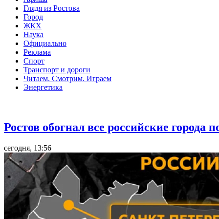
Глядя из Ростова
Город
ЖКХ
Наука
Официально
Реклама
Спорт
Транспорт и дороги
Читаем. Смотрим. Играем
Энергетика
Общество
Ростов обогнал все российские города 
сегодня, 13:56