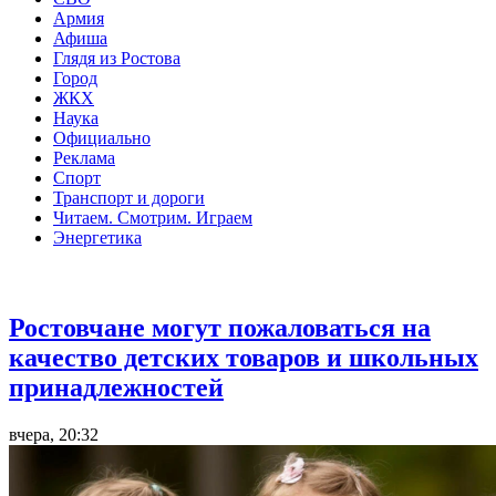
Армия
Афиша
Глядя из Ростова
Город
ЖКХ
Наука
Официально
Реклама
Спорт
Транспорт и дороги
Читаем. Смотрим. Играем
Энергетика
Общество
Ростовчане могут пожаловаться на
качество детских товаров и школьных
принадлежностей
вчера, 20:32