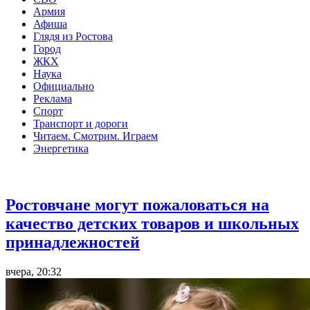
Армия
Афиша
Глядя из Ростова
Город
ЖКХ
Наука
Официально
Реклама
Спорт
Транспорт и дороги
Читаем. Смотрим. Играем
Энергетика
Общество
Ростовчане могут пожаловаться на
качество детских товаров и школьных
принадлежностей
вчера, 20:32