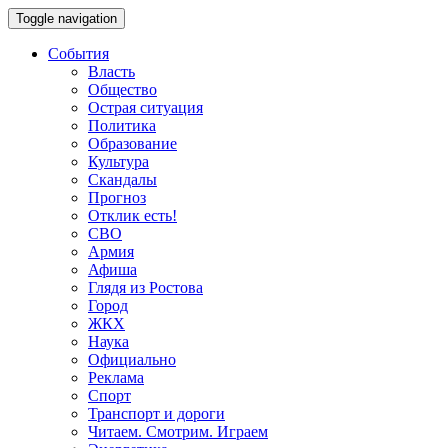
Toggle navigation
События
Власть
Общество
Острая ситуация
Политика
Образование
Культура
Скандалы
Прогноз
Отклик есть!
СВО
Армия
Афиша
Глядя из Ростова
Город
ЖКХ
Наука
Официально
Реклама
Спорт
Транспорт и дороги
Читаем. Смотрим. Играем