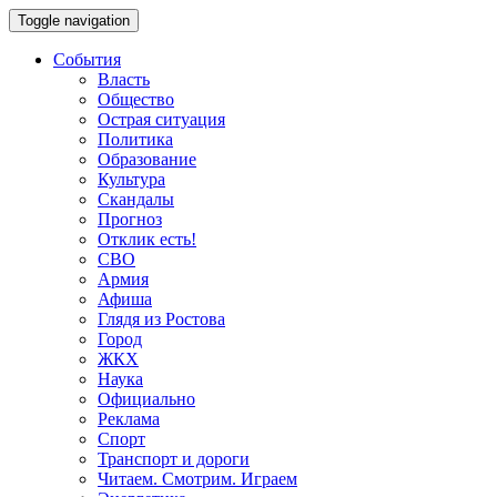
Toggle navigation
События
Власть
Общество
Острая ситуация
Политика
Образование
Культура
Скандалы
Прогноз
Отклик есть!
СВО
Армия
Афиша
Глядя из Ростова
Город
ЖКХ
Наука
Официально
Реклама
Спорт
Транспорт и дороги
Читаем. Смотрим. Играем