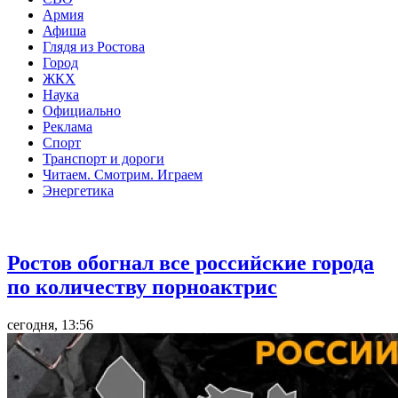
Армия
Афиша
Глядя из Ростова
Город
ЖКХ
Наука
Официально
Реклама
Спорт
Транспорт и дороги
Читаем. Смотрим. Играем
Энергетика
Общество
Ростов обогнал все российские города
по количеству порноактрис
сегодня, 13:56