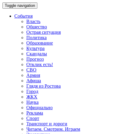
Toggle navigation
События
Власть
Общество
Острая ситуация
Политика
Образование
Культура
Скандалы
Прогноз
Отклик есть!
СВО
Армия
Афиша
Глядя из Ростова
Город
ЖКХ
Наука
Официально
Реклама
Спорт
Транспорт и дороги
Читаем. Смотрим. Играем