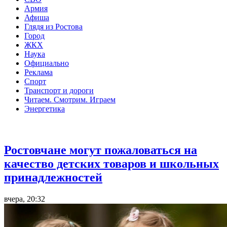
Армия
Афиша
Глядя из Ростова
Город
ЖКХ
Наука
Официально
Реклама
Спорт
Транспорт и дороги
Читаем. Смотрим. Играем
Энергетика
Общество
Ростовчане могут пожаловаться на
качество детских товаров и школьных
принадлежностей
вчера, 20:32