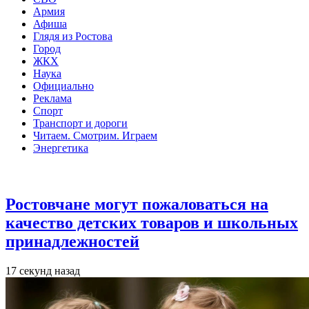
Армия
Афиша
Глядя из Ростова
Город
ЖКХ
Наука
Официально
Реклама
Спорт
Транспорт и дороги
Читаем. Смотрим. Играем
Энергетика
Общество
Ростовчане могут пожаловаться на
качество детских товаров и школьных
принадлежностей
17 секунд назад