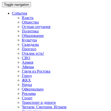
Toggle navigation
События
Власть
Общество
Острая ситуация
Политика
Образование
Культура
Скандалы
Прогноз
Отклик есть!
СВО
Армия
Афиша
Глядя из Ростова
Город
ЖКХ
Наука
Официально
Реклама
Спорт
Транспорт и дороги
Читаем. Смотрим. Играем