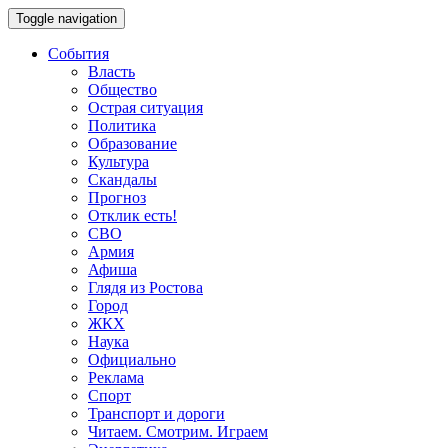
Toggle navigation
События
Власть
Общество
Острая ситуация
Политика
Образование
Культура
Скандалы
Прогноз
Отклик есть!
СВО
Армия
Афиша
Глядя из Ростова
Город
ЖКХ
Наука
Официально
Реклама
Спорт
Транспорт и дороги
Читаем. Смотрим. Играем