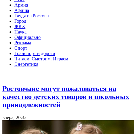
Армия
Афиша
Глядя из Ростова
Город
ЖКХ
Наука
Официально
Реклама
Спорт
Транспорт и дороги
Читаем. Смотрим. Играем
Энергетика
Общество
Ростовчане могут пожаловаться на
качество детских товаров и школьных
принадлежностей
вчера, 20:32