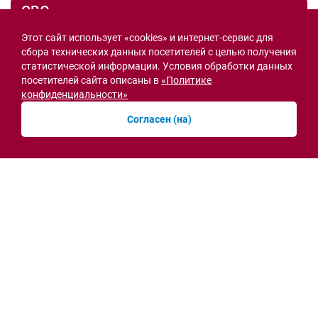
СВО
Этот сайт использует «cookies» и интернет-сервис для
сбора технических данных посетителей с целью получения
статистической информации. Условия обработки данных
посетителей сайта описаны в
«Политике
конфиденциальности»
Согласен (на)
Семьи героев СВО с временной регистрацией
в Ростовской области смогут получить
земельный участок
30.07.2026 13:05
Новости рубрики