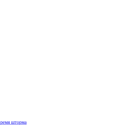
 время шторма