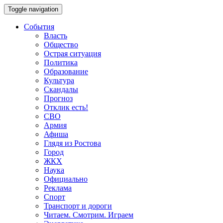
Toggle navigation
События
Власть
Общество
Острая ситуация
Политика
Образование
Культура
Скандалы
Прогноз
Отклик есть!
СВО
Армия
Афиша
Глядя из Ростова
Город
ЖКХ
Наука
Официально
Реклама
Спорт
Транспорт и дороги
Читаем. Смотрим. Играем