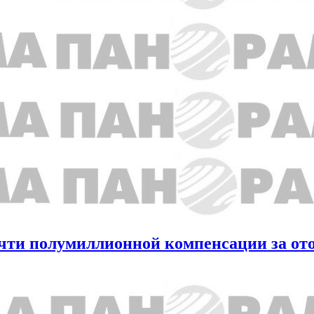
очти полумиллионной компенсации за от