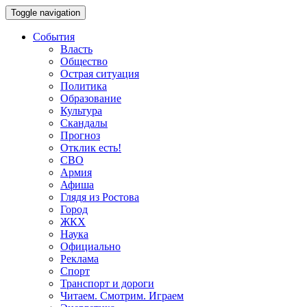
Toggle navigation
События
Власть
Общество
Острая ситуация
Политика
Образование
Культура
Скандалы
Прогноз
Отклик есть!
СВО
Армия
Афиша
Глядя из Ростова
Город
ЖКХ
Наука
Официально
Реклама
Спорт
Транспорт и дороги
Читаем. Смотрим. Играем