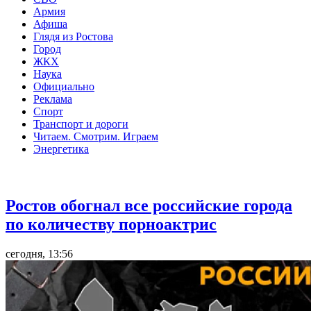
Армия
Афиша
Глядя из Ростова
Город
ЖКХ
Наука
Официально
Реклама
Спорт
Транспорт и дороги
Читаем. Смотрим. Играем
Энергетика
Общество
Ростов обогнал все российские города
по количеству порноактрис
сегодня, 13:56