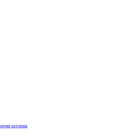
 время шторма