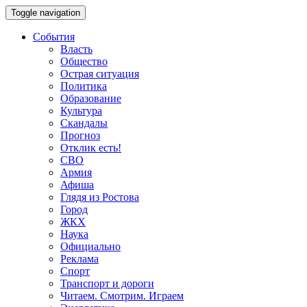
Toggle navigation
События
Власть
Общество
Острая ситуация
Политика
Образование
Культура
Скандалы
Прогноз
Отклик есть!
СВО
Армия
Афиша
Глядя из Ростова
Город
ЖКХ
Наука
Официально
Реклама
Спорт
Транспорт и дороги
Читаем. Смотрим. Играем