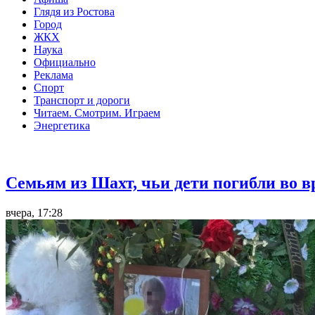
Глядя из Ростова
Город
ЖКХ
Наука
Официально
Реклама
Спорт
Транспорт и дороги
Читаем. Смотрим. Играем
Энергетика
Общество
Семьям из Шахт, чьи дети погибли во 
вчера, 17:28