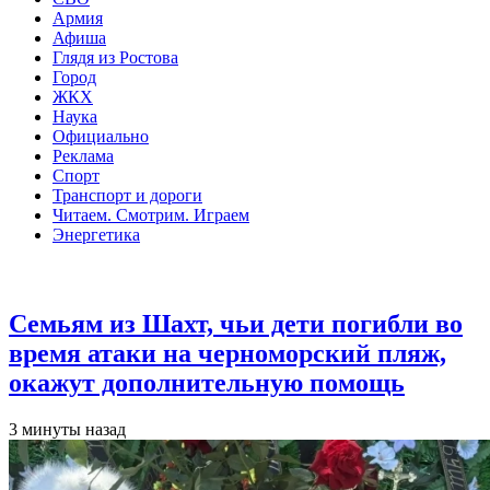
Армия
Афиша
Глядя из Ростова
Город
ЖКХ
Наука
Официально
Реклама
Спорт
Транспорт и дороги
Читаем. Смотрим. Играем
Энергетика
Общество
Семьям из Шахт, чьи дети погибли во
время атаки на черноморский пляж,
окажут дополнительную помощь
3 минуты назад