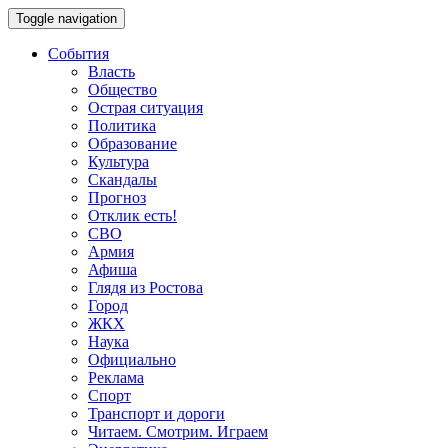
Toggle navigation
События
Власть
Общество
Острая ситуация
Политика
Образование
Культура
Скандалы
Прогноз
Отклик есть!
СВО
Армия
Афиша
Глядя из Ростова
Город
ЖКХ
Наука
Официально
Реклама
Спорт
Транспорт и дороги
Читаем. Смотрим. Играем