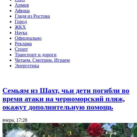
Армия
Афиша
Глядя из Ростова
Город
ЖКХ
Наука
Официально
Реклама
Спорт
Транспорт и дороги
Читаем. Смотрим. Играем
Энергетика
Общество
Семьям из Шахт, чьи дети погибли во
время атаки на черноморский пляж,
окажут дополнительную помощь
вчера, 17:28