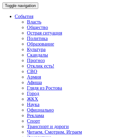
Toggle navigation
События
Власть
Общество
Острая ситуация
Политика
Образование
Культура
Скандалы
Прогноз
Отклик есть!
СВО
Армия
Афиша
Глядя из Ростова
Город
ЖКХ
Наука
Официально
Реклама
Спорт
Транспорт и дороги
Читаем. Смотрим. Играем