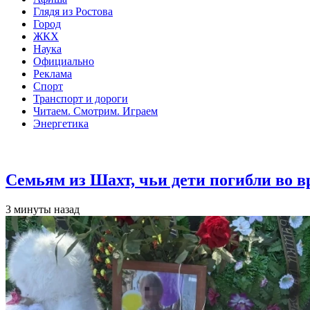
Глядя из Ростова
Город
ЖКХ
Наука
Официально
Реклама
Спорт
Транспорт и дороги
Читаем. Смотрим. Играем
Энергетика
Общество
Семьям из Шахт, чьи дети погибли во 
3 минуты назад