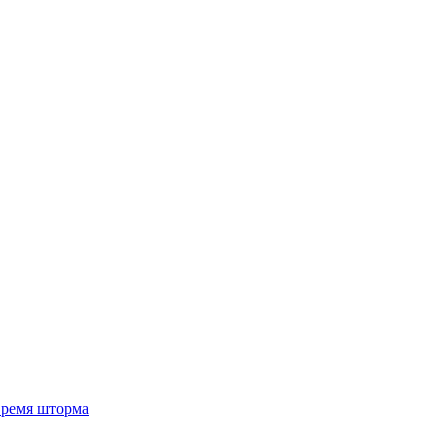
 время шторма