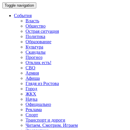
Toggle navigation
События
Власть
Общество
Острая ситуация
Политика
Образование
Культура
Скандалы
Прогноз
Отклик есть!
СВО
Армия
Афиша
Глядя из Ростова
Город
ЖКХ
Наука
Официально
Реклама
Спорт
Транспорт и дороги
Читаем. Смотрим. Играем