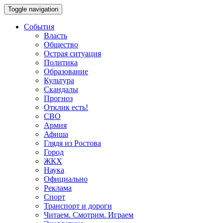
Toggle navigation
События
Власть
Общество
Острая ситуация
Политика
Образование
Культура
Скандалы
Прогноз
Отклик есть!
СВО
Армия
Афиша
Глядя из Ростова
Город
ЖКХ
Наука
Официально
Реклама
Спорт
Транспорт и дороги
Читаем. Смотрим. Играем