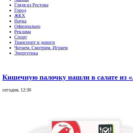
Глядя из Ростова
Город
ЖКХ
Наука
Официально
Реклама
Спорт
Транспорт и дороги
Читаем. Смотрим. Играем
Энергетика
Общество
Кишечную палочку нашли в салате из «
сегодня, 12:30