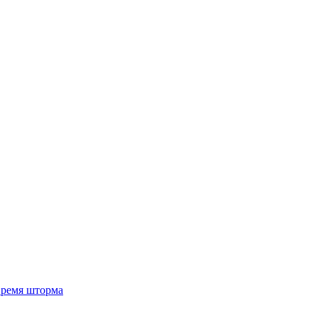
 время шторма