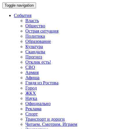
Toggle navigation
События
Власть
Общество
Острая ситуация
Политика
Образование
Культура
Скандалы
Прогноз
Отклик есть!
СВО
Армия
Афиша
Глядя из Ростова
Город
ЖКХ
Наука
Официально
Реклама
Спорт
Транспорт и дороги
Читаем. Смотрим. Играем