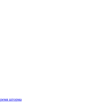
 время шторма