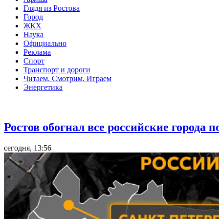
Глядя из Ростова
Город
ЖКХ
Наука
Официально
Реклама
Спорт
Транспорт и дороги
Читаем. Смотрим. Играем
Энергетика
Общество
Ростов обогнал все российские города 
сегодня, 13:56