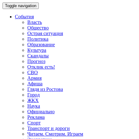
Toggle navigation
События
Власть
Общество
Острая ситуация
Политика
Образование
Культура
Скандалы
Прогноз
Отклик есть!
СВО
Армия
Афиша
Глядя из Ростова
Город
ЖКХ
Наука
Официально
Реклама
Спорт
Транспорт и дороги
Читаем. Смотрим. Играем