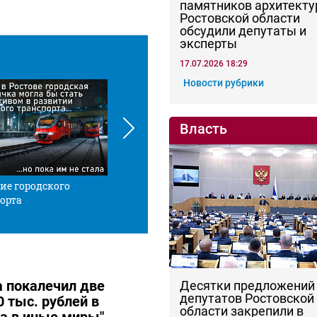
памятников архитекту
Ростовской области
обсудили депутаты и
эксперты
17.07.2026 18:29
Новости рубрики
Власть
ие городского
Красной нитью
Че
орта
 покалечил две
Десятки предложений
депутатов Ростовской
 тыс. рублей в
области закрепили в
ла в иные миры"