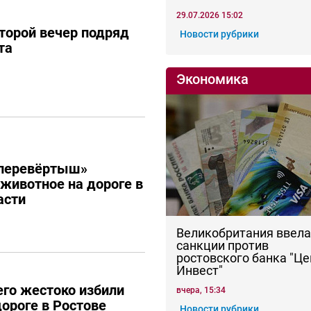
29.07.2026 15:02
торой вечер подряд
Новости рубрики
та
Экономика
перевёртыш»
 животное на дороге в
асти
Великобритания ввела
санкции против
ростовского банка "Це
Инвест"
го жестоко избили
вчера, 15:34
дороге в Ростове
Новости рубрики