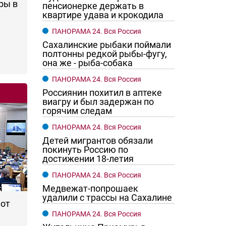
ры в
пенсионерке держать в
квартире удава и крокодила
ПАНОРАМА 24. Вся Россия
Сахалинские рыбаки поймали
полтонны редкой рыбы-фугу,
она же - рыба-собака
ПАНОРАМА 24. Вся Россия
Россиянин похитил в аптеке
виагру и был задержан по
горячим следам
ПАНОРАМА 24. Вся Россия
го хотят женщины?
Ростовчане смотрите в оба
Детей мигрантов обязали
покинуть Россию по
достижении 18-летия
ПАНОРАМА 24. Вся Россия
Медвежат-попрошаек
удалили с трассы на Сахалине
 от
ПАНОРАМА 24. Вся Россия