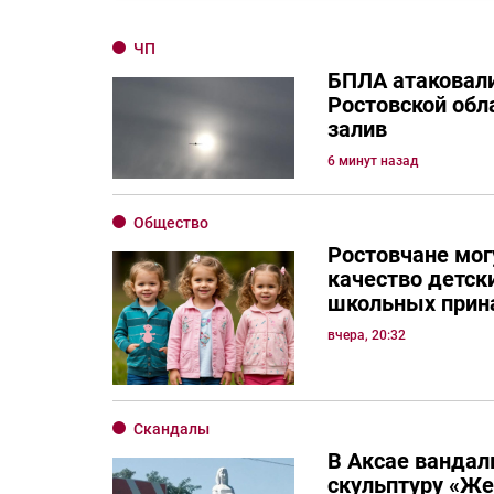
ЧП
БПЛА атаковали
Ростовской обла
залив
6 минут назад
Общество
Ростовчане мог
качество детск
школьных прин
вчера, 20:32
Скандалы
В Аксае вандал
скульптуру «Ж