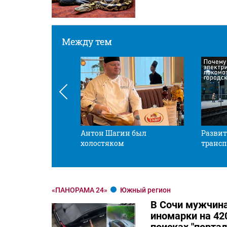
Между тем
 смотрите в оба
Антон Шагин был
Развит
холостяком
трансп
«ПАНОРАМА 24»
Южный регион
В Сочи мужчина
иномарки на 420
поисках "порта