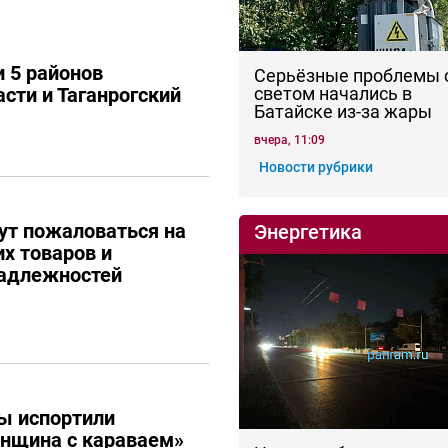
 5 районов
Серьёзные проблемы 
сти и Таганрогский
светом начались в
Батайске из-за жары
вчера, 11:09
Новости рубрики
ут пожаловаться на
Энергетика
их товаров и
адлежностей
ы испортили
енщина с караваем»