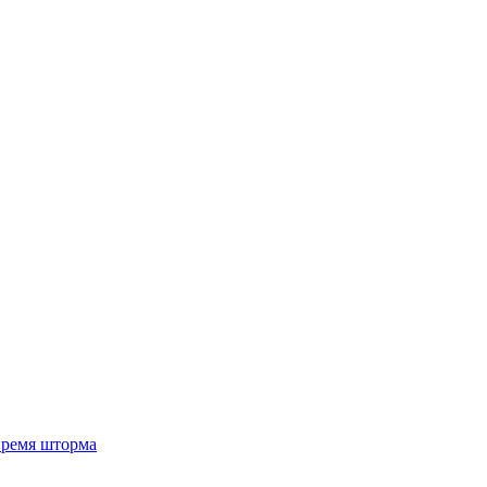
 время шторма