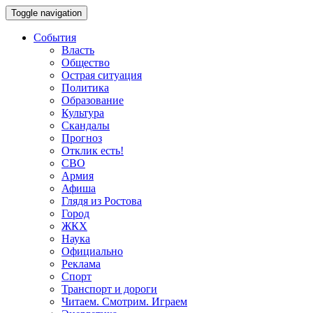
Toggle navigation
События
Власть
Общество
Острая ситуация
Политика
Образование
Культура
Скандалы
Прогноз
Отклик есть!
СВО
Армия
Афиша
Глядя из Ростова
Город
ЖКХ
Наука
Официально
Реклама
Спорт
Транспорт и дороги
Читаем. Смотрим. Играем