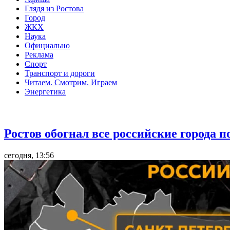
Глядя из Ростова
Город
ЖКХ
Наука
Официально
Реклама
Спорт
Транспорт и дороги
Читаем. Смотрим. Играем
Энергетика
Общество
Ростов обогнал все российские города 
сегодня, 13:56