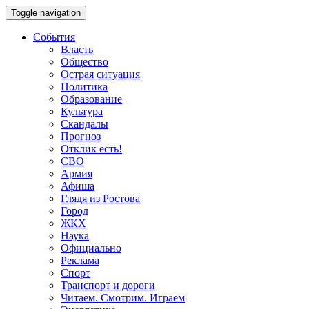
Toggle navigation
События
Власть
Общество
Острая ситуация
Политика
Образование
Культура
Скандалы
Прогноз
Отклик есть!
СВО
Армия
Афиша
Глядя из Ростова
Город
ЖКХ
Наука
Официально
Реклама
Спорт
Транспорт и дороги
Читаем. Смотрим. Играем