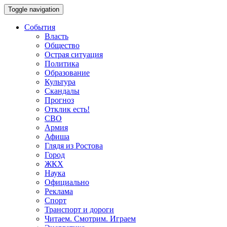
Toggle navigation
События
Власть
Общество
Острая ситуация
Политика
Образование
Культура
Скандалы
Прогноз
Отклик есть!
СВО
Армия
Афиша
Глядя из Ростова
Город
ЖКХ
Наука
Официально
Реклама
Спорт
Транспорт и дороги
Читаем. Смотрим. Играем