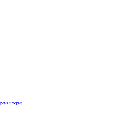
 время шторма