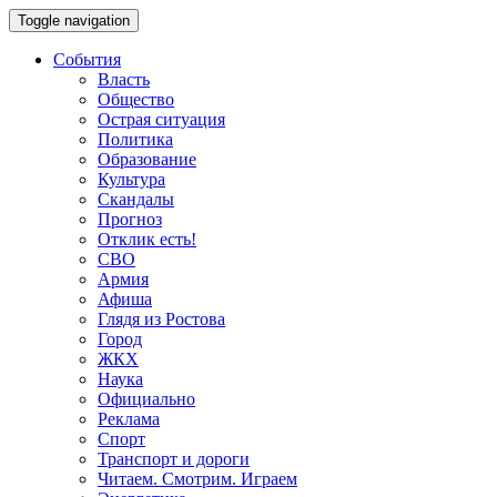
Toggle navigation
События
Власть
Общество
Острая ситуация
Политика
Образование
Культура
Скандалы
Прогноз
Отклик есть!
СВО
Армия
Афиша
Глядя из Ростова
Город
ЖКХ
Наука
Официально
Реклама
Спорт
Транспорт и дороги
Читаем. Смотрим. Играем