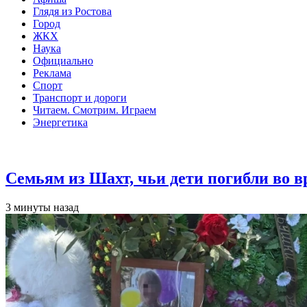
Глядя из Ростова
Город
ЖКХ
Наука
Официально
Реклама
Спорт
Транспорт и дороги
Читаем. Смотрим. Играем
Энергетика
Общество
Семьям из Шахт, чьи дети погибли во 
3 минуты назад