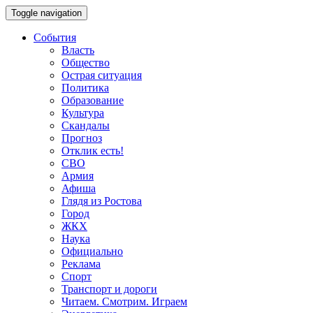
Toggle navigation
События
Власть
Общество
Острая ситуация
Политика
Образование
Культура
Скандалы
Прогноз
Отклик есть!
СВО
Армия
Афиша
Глядя из Ростова
Город
ЖКХ
Наука
Официально
Реклама
Спорт
Транспорт и дороги
Читаем. Смотрим. Играем