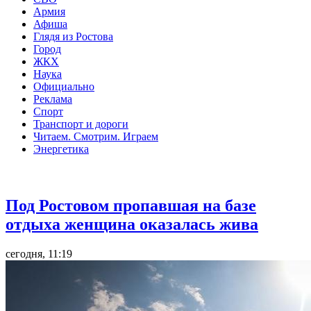
Армия
Афиша
Глядя из Ростова
Город
ЖКХ
Наука
Официально
Реклама
Спорт
Транспорт и дороги
Читаем. Смотрим. Играем
Энергетика
Общество
Под Ростовом пропавшая на базе
отдыха женщина оказалась жива
сегодня, 11:19