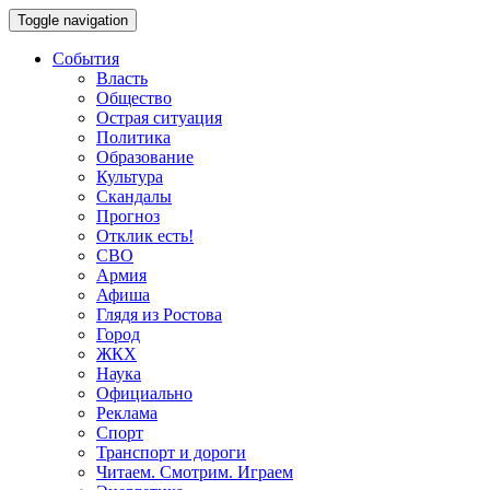
Toggle navigation
События
Власть
Общество
Острая ситуация
Политика
Образование
Культура
Скандалы
Прогноз
Отклик есть!
СВО
Армия
Афиша
Глядя из Ростова
Город
ЖКХ
Наука
Официально
Реклама
Спорт
Транспорт и дороги
Читаем. Смотрим. Играем