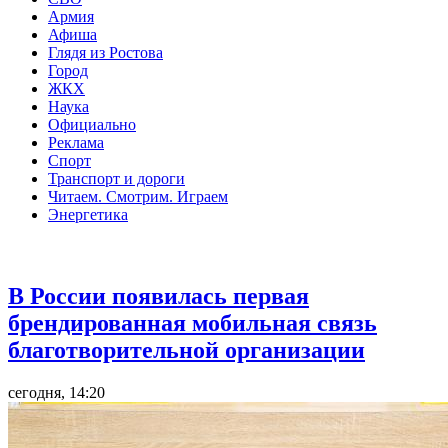
Армия
Афиша
Глядя из Ростова
Город
ЖКХ
Наука
Официально
Реклама
Спорт
Транспорт и дороги
Читаем. Смотрим. Играем
Энергетика
Общество
В России появилась первая
брендированная мобильная связь
благотворительной организации
сегодня, 14:20