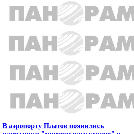
В аэропорту Платов появились
памятники "мумиям пассажиров" и