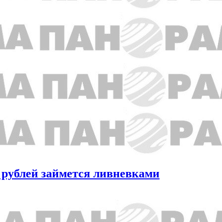
. рублей займется ливневками