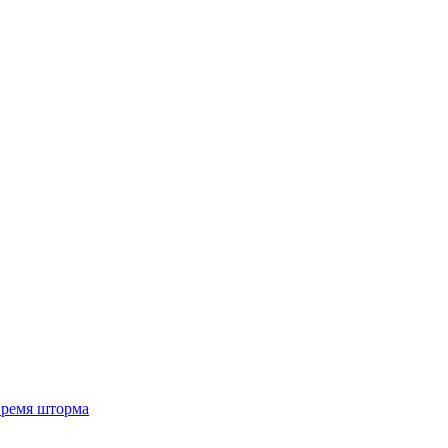
 время шторма