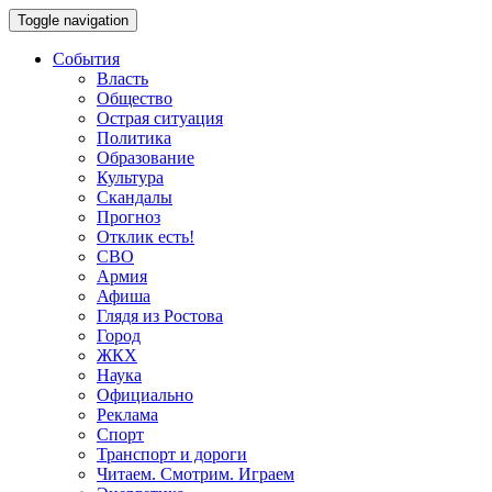
Toggle navigation
События
Власть
Общество
Острая ситуация
Политика
Образование
Культура
Скандалы
Прогноз
Отклик есть!
СВО
Армия
Афиша
Глядя из Ростова
Город
ЖКХ
Наука
Официально
Реклама
Спорт
Транспорт и дороги
Читаем. Смотрим. Играем