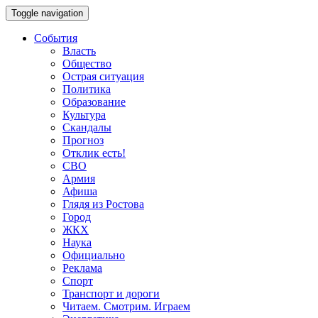
Toggle navigation
События
Власть
Общество
Острая ситуация
Политика
Образование
Культура
Скандалы
Прогноз
Отклик есть!
СВО
Армия
Афиша
Глядя из Ростова
Город
ЖКХ
Наука
Официально
Реклама
Спорт
Транспорт и дороги
Читаем. Смотрим. Играем