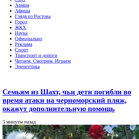
Армия
Афиша
Глядя из Ростова
Город
ЖКХ
Наука
Официально
Реклама
Спорт
Транспорт и дороги
Читаем. Смотрим. Играем
Энергетика
Общество
Семьям из Шахт, чьи дети погибли во
время атаки на черноморский пляж,
окажут дополнительную помощь
3 минуты назад