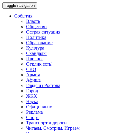
Toggle navigation
События
Власть
Общество
Острая ситуация
Политика
Образование
Культура
Скандалы
Прогноз
Отклик есть!
СВО
Армия
Афиша
Глядя из Ростова
Город
ЖКХ
Наука
Официально
Реклама
Спорт
Транспорт и дороги
Читаем. Смотрим. Играем