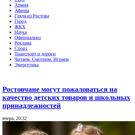
Армия
Афиша
Глядя из Ростова
Город
ЖКХ
Наука
Официально
Реклама
Спорт
Транспорт и дороги
Читаем. Смотрим. Играем
Энергетика
Общество
Ростовчане могут пожаловаться на
качество детских товаров и школьных
принадлежностей
вчера, 20:32