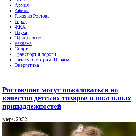
Армия
Афиша
Глядя из Ростова
Город
ЖКХ
Наука
Официально
Реклама
Спорт
Транспорт и дороги
Читаем. Смотрим. Играем
Энергетика
Общество
Ростовчане могут пожаловаться на
качество детских товаров и школьных
принадлежностей
вчера, 20:32