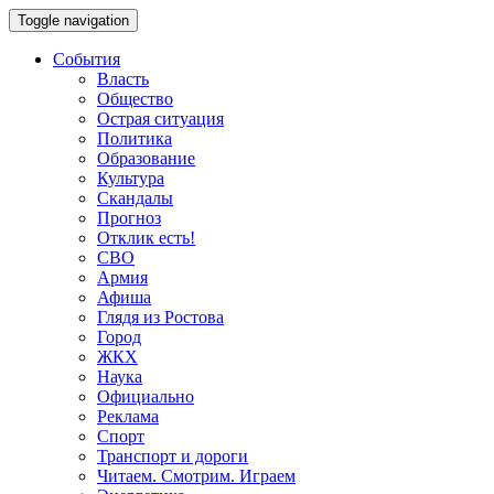
Toggle navigation
События
Власть
Общество
Острая ситуация
Политика
Образование
Культура
Скандалы
Прогноз
Отклик есть!
СВО
Армия
Афиша
Глядя из Ростова
Город
ЖКХ
Наука
Официально
Реклама
Спорт
Транспорт и дороги
Читаем. Смотрим. Играем