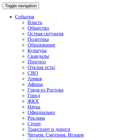
Toggle navigation
События
Власть
Общество
Острая ситуация
Политика
Образование
Культура
Скандалы
Прогноз
Отклик есть!
СВО
Армия
Афиша
Глядя из Ростова
Город
ЖКХ
Наука
Официально
Реклама
Спорт
Транспорт и дороги
Читаем. Смотрим. Играем