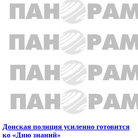
Донская полиция усиленно готовится
ко «Дню знаний»