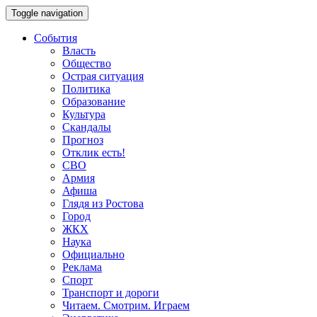
Toggle navigation
События
Власть
Общество
Острая ситуация
Политика
Образование
Культура
Скандалы
Прогноз
Отклик есть!
СВО
Армия
Афиша
Глядя из Ростова
Город
ЖКХ
Наука
Официально
Реклама
Спорт
Транспорт и дороги
Читаем. Смотрим. Играем