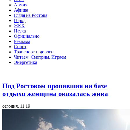
Армия
Афиша
Глядя из Ростова
Город
ЖКХ
Наука
Официально
Реклама
Спорт
Транспорт и дороги
Читаем. Смотрим. Играем
Энергетика
Общество
Под Ростовом пропавшая на базе
отдыха женщина оказалась жива
сегодня, 11:19