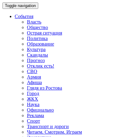
Toggle navigation
События
Власть
Общество
Острая ситуация
Политика
Образование
Культура
Скандалы
Прогноз
Отклик есть!
СВО
Армия
Афиша
Глядя из Ростова
Город
ЖКХ
Наука
Официально
Реклама
Спорт
Транспорт и дороги
Читаем. Смотрим. Играем