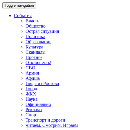
Toggle navigation
События
Власть
Общество
Острая ситуация
Политика
Образование
Культура
Скандалы
Прогноз
Отклик есть!
СВО
Армия
Афиша
Глядя из Ростова
Город
ЖКХ
Наука
Официально
Реклама
Спорт
Транспорт и дороги
Читаем. Смотрим. Играем