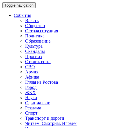
Toggle navigation
События
Власть
Общество
Острая ситуация
Политика
Образование
Культура
Скандалы
Прогноз
Отклик есть!
СВО
Армия
Афиша
Глядя из Ростова
Город
ЖКХ
Наука
Официально
Реклама
Спорт
Транспорт и дороги
Читаем. Смотрим. Играем