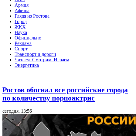
Армия
Афиша
Глядя из Ростова
Город
ЖКХ
Наука
Официально
Реклама
Спорт
Транспорт и дороги
Читаем. Смотрим. Играем
Энергетика
Общество
Ростов обогнал все российские города
по количеству порноактрис
сегодня, 13:56