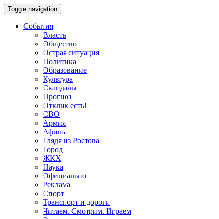
Toggle navigation
События
Власть
Общество
Острая ситуация
Политика
Образование
Культура
Скандалы
Прогноз
Отклик есть!
СВО
Армия
Афиша
Глядя из Ростова
Город
ЖКХ
Наука
Официально
Реклама
Спорт
Транспорт и дороги
Читаем. Смотрим. Играем