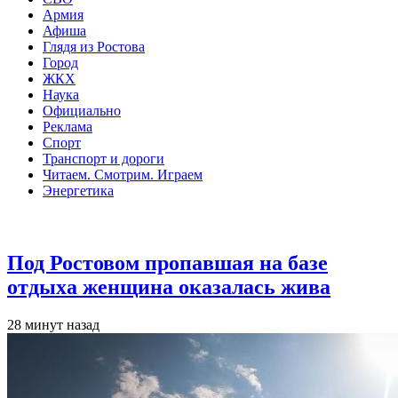
Армия
Афиша
Глядя из Ростова
Город
ЖКХ
Наука
Официально
Реклама
Спорт
Транспорт и дороги
Читаем. Смотрим. Играем
Энергетика
Общество
Под Ростовом пропавшая на базе
отдыха женщина оказалась жива
28 минут назад