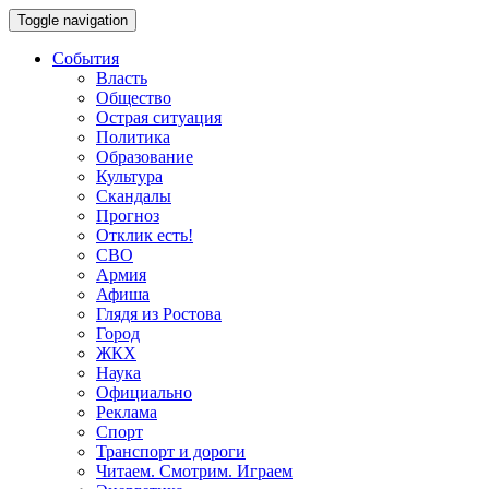
Toggle navigation
События
Власть
Общество
Острая ситуация
Политика
Образование
Культура
Скандалы
Прогноз
Отклик есть!
СВО
Армия
Афиша
Глядя из Ростова
Город
ЖКХ
Наука
Официально
Реклама
Спорт
Транспорт и дороги
Читаем. Смотрим. Играем