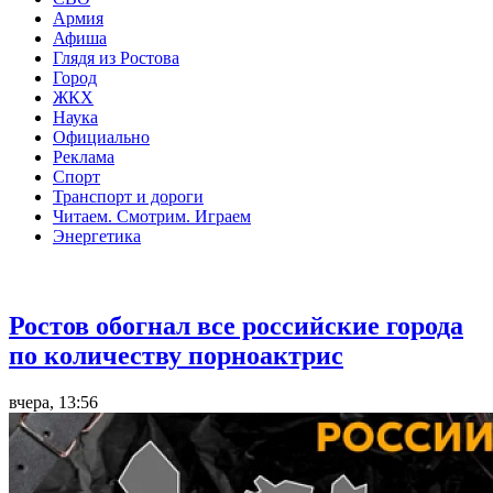
Армия
Афиша
Глядя из Ростова
Город
ЖКХ
Наука
Официально
Реклама
Спорт
Транспорт и дороги
Читаем. Смотрим. Играем
Энергетика
Общество
Ростов обогнал все российские города
по количеству порноактрис
вчера, 13:56