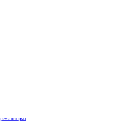
 время шторма