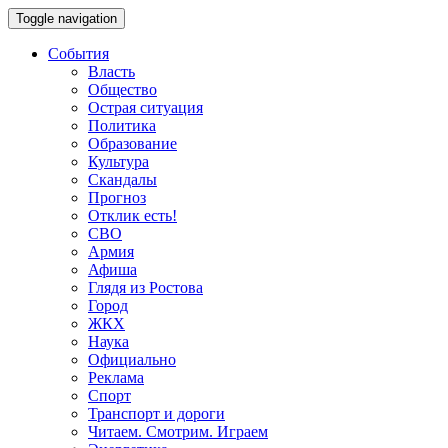
Toggle navigation
События
Власть
Общество
Острая ситуация
Политика
Образование
Культура
Скандалы
Прогноз
Отклик есть!
СВО
Армия
Афиша
Глядя из Ростова
Город
ЖКХ
Наука
Официально
Реклама
Спорт
Транспорт и дороги
Читаем. Смотрим. Играем