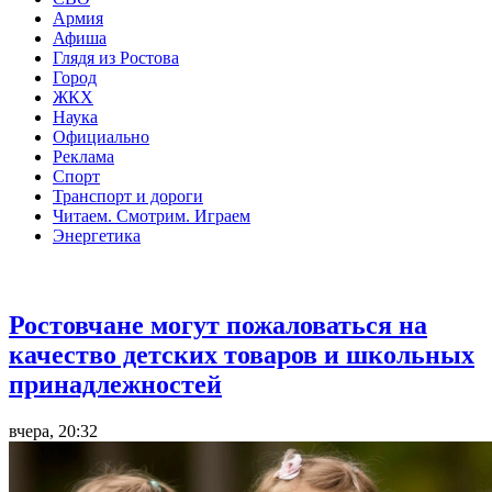
Армия
Афиша
Глядя из Ростова
Город
ЖКХ
Наука
Официально
Реклама
Спорт
Транспорт и дороги
Читаем. Смотрим. Играем
Энергетика
Общество
Ростовчане могут пожаловаться на
качество детских товаров и школьных
принадлежностей
вчера, 20:32