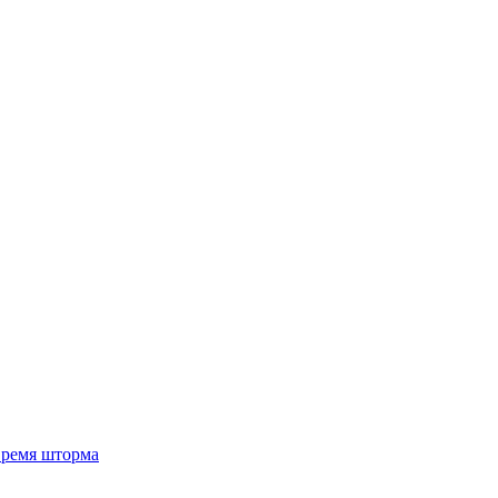
 время шторма