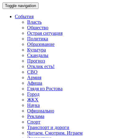
Toggle navigation
События
Власть
Общество
Острая ситуация
Политика
Образование
Культура
Скандалы
Прогноз
Отклик есть!
СВО
Армия
Афиша
Глядя из Ростова
Город
ЖКХ
Наука
Официально
Реклама
Спорт
Транспорт и дороги
Читаем. Смотрим. Играем