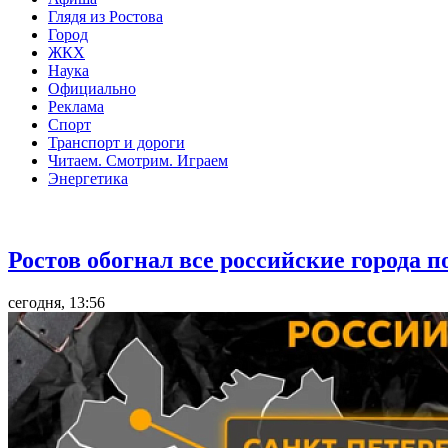
Глядя из Ростова
Город
ЖКХ
Наука
Официально
Реклама
Спорт
Транспорт и дороги
Читаем. Смотрим. Играем
Энергетика
Общество
Ростов обогнал все российские города 
сегодня, 13:56