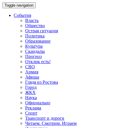
Toggle navigation
События
Власть
Общество
Острая ситуация
Политика
Образование
Культура
Скандалы
Прогноз
Отклик есть!
СВО
Армия
Афиша
Глядя из Ростова
Город
ЖКХ
Наука
Официально
Реклама
Спорт
Транспорт и дороги
Читаем. Смотрим. Играем