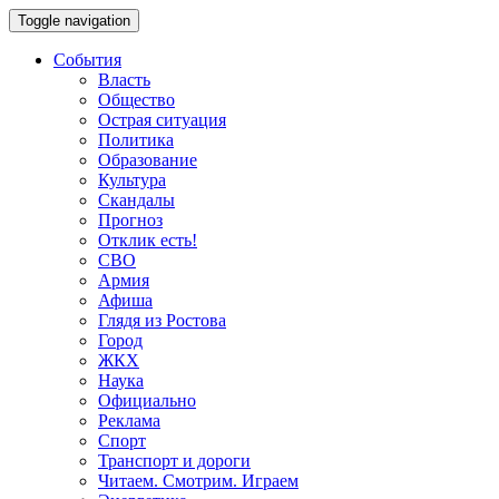
Toggle navigation
События
Власть
Общество
Острая ситуация
Политика
Образование
Культура
Скандалы
Прогноз
Отклик есть!
СВО
Армия
Афиша
Глядя из Ростова
Город
ЖКХ
Наука
Официально
Реклама
Спорт
Транспорт и дороги
Читаем. Смотрим. Играем