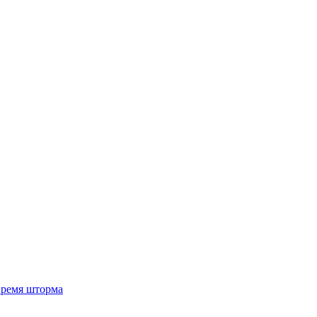
 время шторма