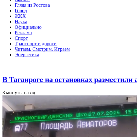
Глядя из Ростова
Город
ЖКХ
Наука
Официально
Реклама
Спорт
Транспорт и дороги
Читаем. Смотрим. Играем
Энергетика
Общество
В Таганроге на остановках разместили
3 минуты назад