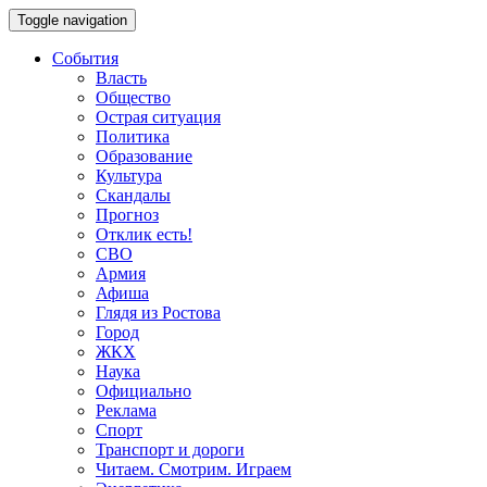
Toggle navigation
События
Власть
Общество
Острая ситуация
Политика
Образование
Культура
Скандалы
Прогноз
Отклик есть!
СВО
Армия
Афиша
Глядя из Ростова
Город
ЖКХ
Наука
Официально
Реклама
Спорт
Транспорт и дороги
Читаем. Смотрим. Играем