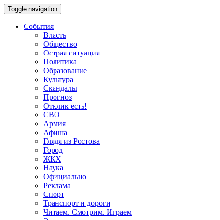
Toggle navigation
События
Власть
Общество
Острая ситуация
Политика
Образование
Культура
Скандалы
Прогноз
Отклик есть!
СВО
Армия
Афиша
Глядя из Ростова
Город
ЖКХ
Наука
Официально
Реклама
Спорт
Транспорт и дороги
Читаем. Смотрим. Играем