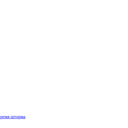
 время шторма