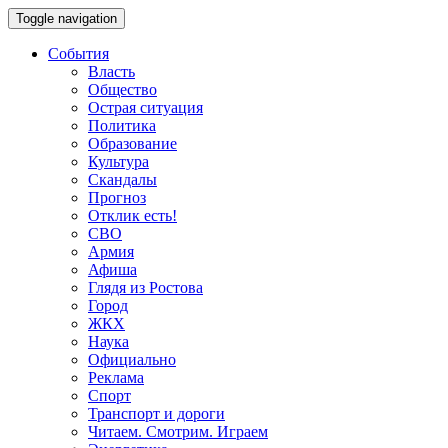
Toggle navigation
События
Власть
Общество
Острая ситуация
Политика
Образование
Культура
Скандалы
Прогноз
Отклик есть!
СВО
Армия
Афиша
Глядя из Ростова
Город
ЖКХ
Наука
Официально
Реклама
Спорт
Транспорт и дороги
Читаем. Смотрим. Играем