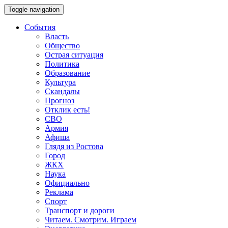
Toggle navigation
События
Власть
Общество
Острая ситуация
Политика
Образование
Культура
Скандалы
Прогноз
Отклик есть!
СВО
Армия
Афиша
Глядя из Ростова
Город
ЖКХ
Наука
Официально
Реклама
Спорт
Транспорт и дороги
Читаем. Смотрим. Играем