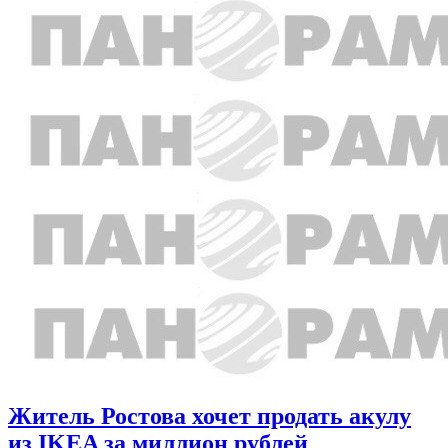
Житель Ростова хочет продать акулу
из IKEA за миллион рублей