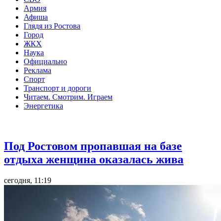
Армия
Афиша
Глядя из Ростова
Город
ЖКХ
Наука
Официально
Реклама
Спорт
Транспорт и дороги
Читаем. Смотрим. Играем
Энергетика
Общество
Под Ростовом пропавшая на базе
отдыха женщина оказалась жива
сегодня, 11:19