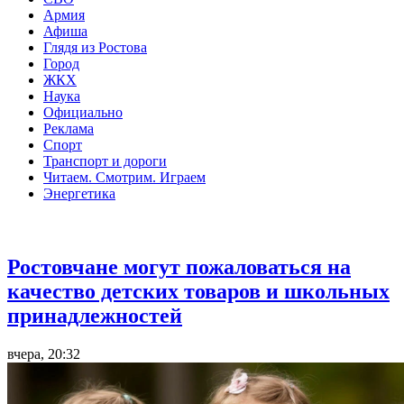
Армия
Афиша
Глядя из Ростова
Город
ЖКХ
Наука
Официально
Реклама
Спорт
Транспорт и дороги
Читаем. Смотрим. Играем
Энергетика
Общество
Ростовчане могут пожаловаться на
качество детских товаров и школьных
принадлежностей
вчера, 20:32