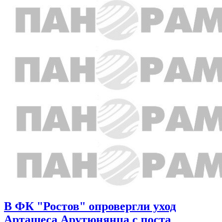
В ФК "Ростов" опровергли уход
Арташеса Арутюнянца с поста