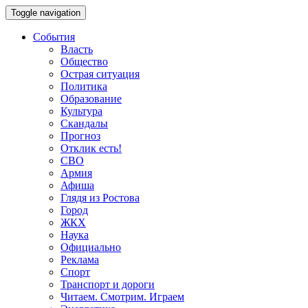
Toggle navigation
События
Власть
Общество
Острая ситуация
Политика
Образование
Культура
Скандалы
Прогноз
Отклик есть!
СВО
Армия
Афиша
Глядя из Ростова
Город
ЖКХ
Наука
Официально
Реклама
Спорт
Транспорт и дороги
Читаем. Смотрим. Играем