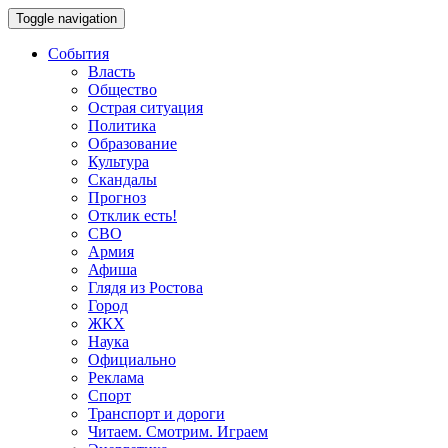
Toggle navigation
События
Власть
Общество
Острая ситуация
Политика
Образование
Культура
Скандалы
Прогноз
Отклик есть!
СВО
Армия
Афиша
Глядя из Ростова
Город
ЖКХ
Наука
Официально
Реклама
Спорт
Транспорт и дороги
Читаем. Смотрим. Играем