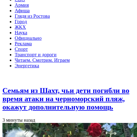
Армия
Афиша
Глядя из Ростова
Город
ЖКХ
Наука
Официально
Реклама
Спорт
Транспорт и дороги
Читаем. Смотрим. Играем
Энергетика
Общество
Семьям из Шахт, чьи дети погибли во
время атаки на черноморский пляж,
окажут дополнительную помощь
3 минуты назад