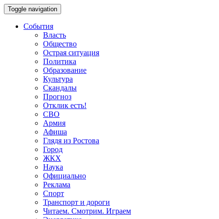
Toggle navigation
События
Власть
Общество
Острая ситуация
Политика
Образование
Культура
Скандалы
Прогноз
Отклик есть!
СВО
Армия
Афиша
Глядя из Ростова
Город
ЖКХ
Наука
Официально
Реклама
Спорт
Транспорт и дороги
Читаем. Смотрим. Играем